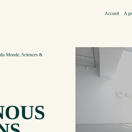
Accueil
A p
n du Monde
,
Sciences &
NOUS
NS