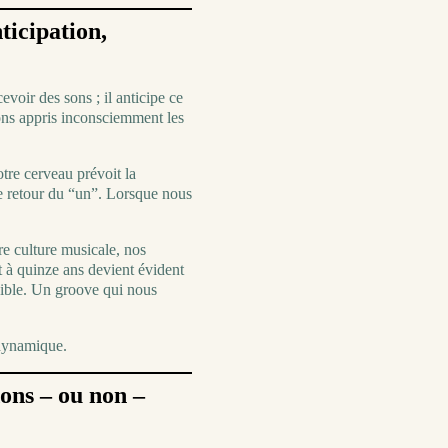
ticipation,
evoir des sons ; il anticipe ce
vons appris inconsciemment les
re cerveau prévoit la
e retour du “un”. Lorsque nous
re culture musicale, nos
t à quinze ans devient évident
sible. Un groove qui nous
 dynamique.
dons – ou non –