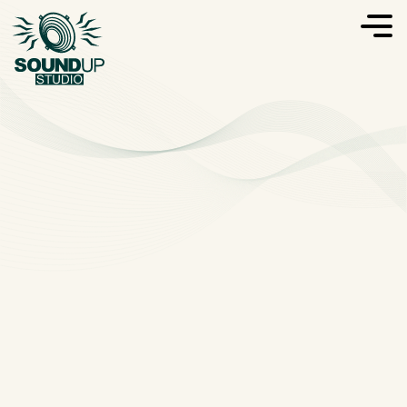
TARIFS
DU STUDIO
COMMENT SONT FIXÉS NOS
TARIFS?
Fixer un prix standard serait trahir la réalité du travail en
studio. Ici, il ne s’agit pas simplement de réserver une salle,
mais de mobiliser des compétences, des outils et des
installations qui s’adaptent à chaque création.
Un simple enregistrement live, un mixage détaillé, une
production complète, un projet audiovisuel ? Chaque session