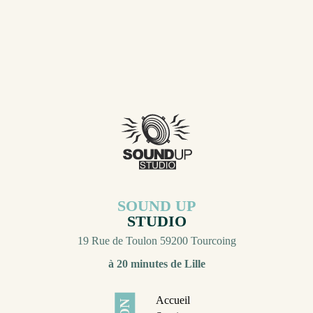
l’idéal reste de nous contacter directement. Chaque projet
mérite une attention particulière, et l’échange humain reste la
meilleure manière de trouver la solution la plus juste et
adaptée à vos ambitions.
SOUND UP
STUDIO
19 Rue de Toulon 59200 Tourcoing
à 20 minutes de Lille
Accueil